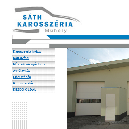
Karosszéria javítás
Kárfelvétel
Műszaki vizsgáztatás
Autójavítás
Elérhetőség
Gumiszerelés
KEZDŐ OLDAL