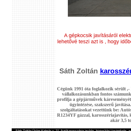
A gépkocsik javításáról elek
lehetővé teszi azt is , hogy időb
Sáth Zoltán
karosszér
Cégünk 1991 óta foglalkozik sérült ,-
vállalkozásunkban fontos számunkr
profilja a gépjárművek káreseményétől
ügyintézése, szakszerű javítás
szolgáltatásokat vezettünk be: Autós
R1234YF gázzal
,
karosszériajavítás, 
akár 3,5 t
Sáth Zoltán Üröm Kalmár u. 21. Autókarosszéria javítás, biztosítási ügyintézés, a